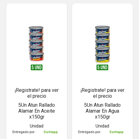
¡Registrate! para ver
¡Registrate! para ver
el precio
el precio
5Un Atun Rallado
5Un Atun Rallado
Alamar En Aceite
Alamar En Agua
x150gr
x150gr
Unidad
Unidad
Entregado por:
Surtiapp
Entregado por:
Surtiapp