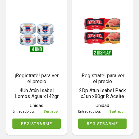
¡Registrate! para ver
¡Registrate! para ver
el precio
el precio
4Un Atún Isabel
2Dp Atun Isabel Pack
Lomos Agua x142gr
x3un x80gr R Aceite
Unidad
Unidad
Entregado por:
Surtiapp
Entregado por:
Surtiapp
REGISTRARME
REGISTRARME