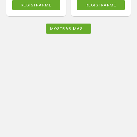
REGISTRARME
REGISTRARME
MOSTRAR MAS...