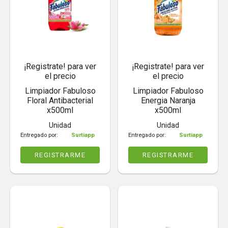
¡Registrate! para ver
¡Registrate! para ver
el precio
el precio
Limpiador Fabuloso
Limpiador Fabuloso
Floral Antibacterial
Energia Naranja
x500ml
x500ml
Unidad
Unidad
Entregado por:
Surtiapp
Entregado por:
Surtiapp
REGISTRARME
REGISTRARME