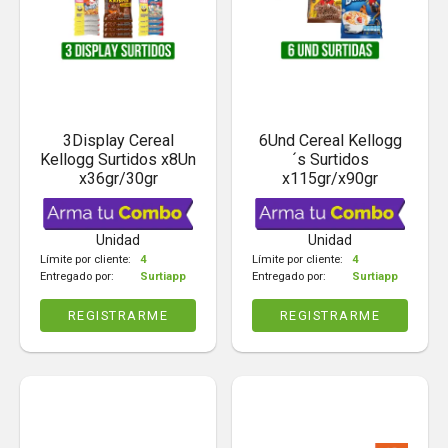
3Display Cereal
6Und Cereal Kellogg
Kellogg Surtidos x8Un
´s Surtidos
x36gr/30gr
x115gr/x90gr
Unidad
Unidad
Límite por cliente:
4
Límite por cliente:
4
Entregado por:
Surtiapp
Entregado por:
Surtiapp
REGISTRARME
REGISTRARME