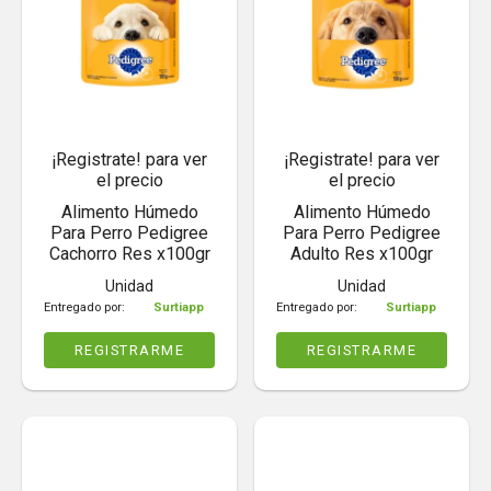
¡Registrate! para ver
¡Registrate! para ver
el precio
el precio
Alimento Húmedo
Alimento Húmedo
Para Perro Pedigree
Para Perro Pedigree
Cachorro Res x100gr
Adulto Res x100gr
Unidad
Unidad
Entregado por:
Surtiapp
Entregado por:
Surtiapp
REGISTRARME
REGISTRARME