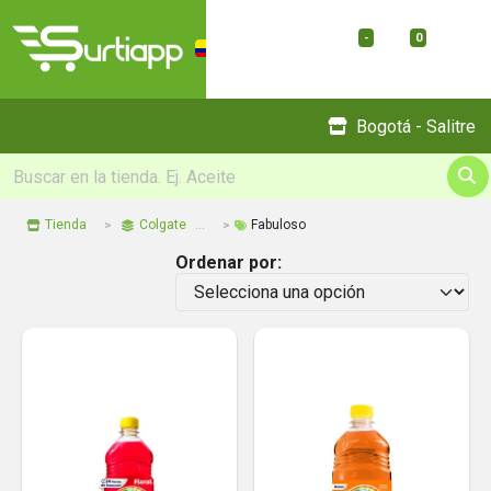
-
0
Menu
Bogotá - Salitre
Tienda
Colgate
Fabuloso
Ordenar por: