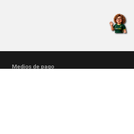
Medios de pago