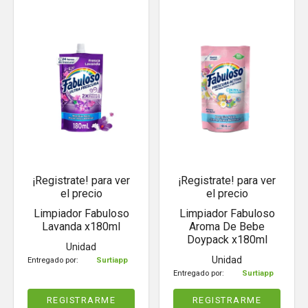
¡Registrate! para ver
¡Registrate! para ver
el precio
el precio
Limpiador Fabuloso
Limpiador Fabuloso
Lavanda x180ml
Aroma De Bebe
Doypack x180ml
Unidad
Unidad
Entregado por:
Surtiapp
Entregado por:
Surtiapp
REGISTRARME
REGISTRARME