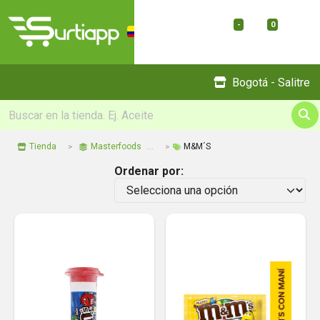
-
0
Menu
Bogotá - Salitre
Tienda
Masterfoods
M&M´S
Ordenar por: