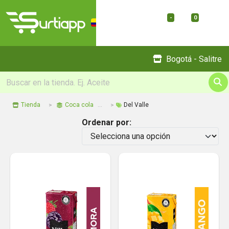
-
0
Menu
Bogotá - Salitre
Tienda
Coca cola
Del Valle
Ordenar por: