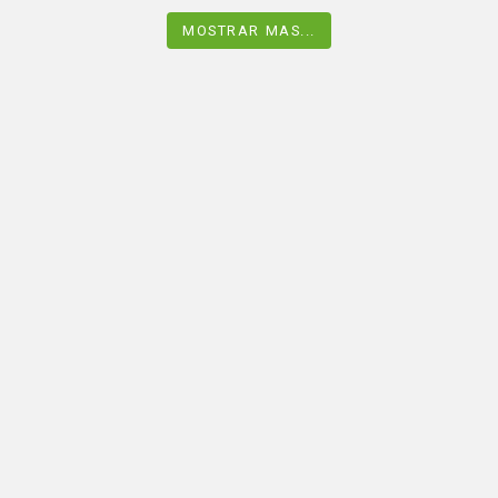
MOSTRAR MAS...