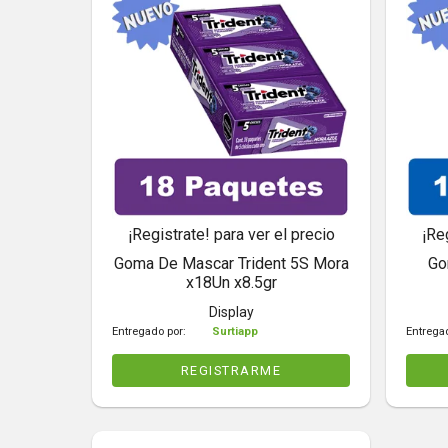
¡Registrate! para ver el precio
¡Re
Goma De Mascar Trident 5S Mora
Go
x18Un x8.5gr
Display
Entregado por:
Surtiapp
Entrega
REGISTRARME