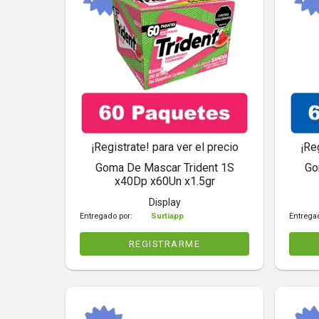
¡Registrate! para ver el precio
¡Re
Goma De Mascar Trident 1S
Go
x40Dp x60Un x1.5gr
Display
Entregado por:
Surtiapp
Entrega
REGISTRARME