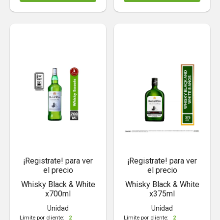
¡Registrate! para ver
¡Registrate! para ver
el precio
el precio
Whisky Black & White
Whisky Black & White
x700ml
x375ml
Unidad
Unidad
Límite por cliente:
2
Límite por cliente:
2