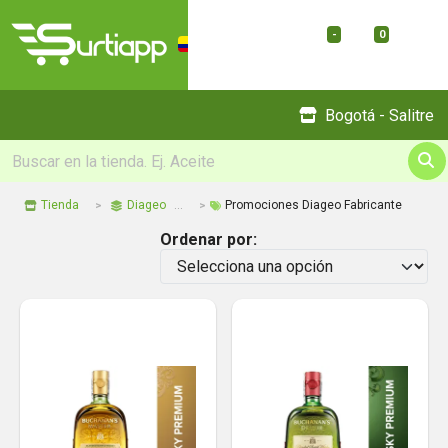
-
0
Menu
Bogotá - Salitre
Tienda
Diageo
Promociones Diageo Fabricante
Ordenar por: