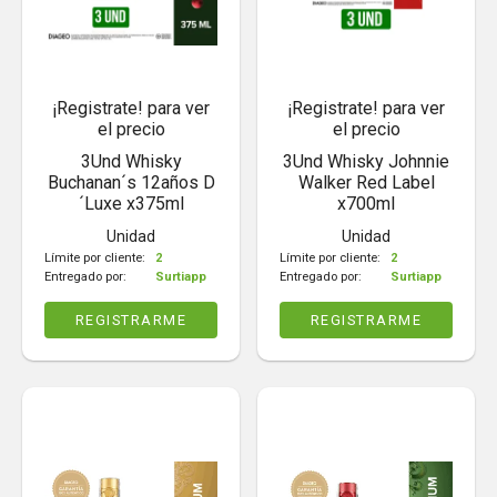
¡Registrate! para ver
¡Registrate! para ver
el precio
el precio
3Und Whisky
3Und Whisky Johnnie
Buchanan´s 12años D
Walker Red Label
´Luxe x375ml
x700ml
Unidad
Unidad
Límite por cliente:
2
Límite por cliente:
2
Entregado por:
Surtiapp
Entregado por:
Surtiapp
REGISTRARME
REGISTRARME