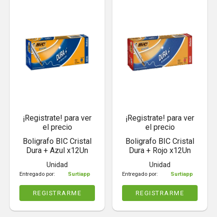
¡Registrate! para ver
¡Registrate! para ver
el precio
el precio
Boligrafo BIC Cristal
Boligrafo BIC Cristal
Dura + Azul x12Un
Dura + Rojo x12Un
Unidad
Unidad
Entregado por:
Surtiapp
Entregado por:
Surtiapp
REGISTRARME
REGISTRARME