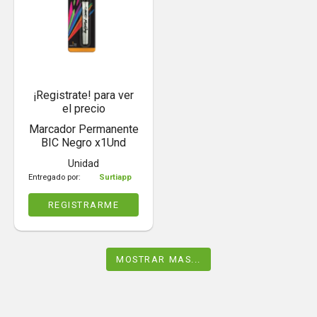
¡Registrate! para ver
el precio
Marcador Permanente
BIC Negro x1Und
Unidad
Entregado por:
Surtiapp
REGISTRARME
MOSTRAR MAS...