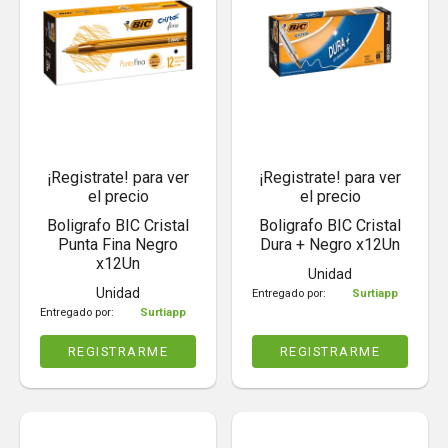
¡Registrate! para ver
¡Registrate! para ver
el precio
el precio
Boligrafo BIC Cristal
Boligrafo BIC Cristal
Punta Fina Negro
Dura + Negro x12Un
x12Un
Unidad
Unidad
Entregado por:
Surtiapp
Entregado por:
Surtiapp
REGISTRARME
REGISTRARME