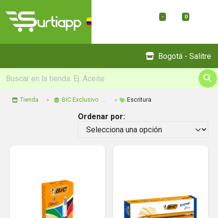
-
0
Menu
Bogotá - Salitre
Tienda
BIC Exclusivo
Escritura
Ordenar por: