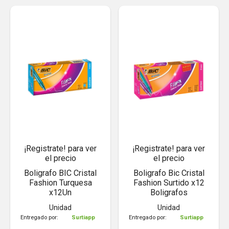
¡Registrate! para ver
¡Registrate! para ver
el precio
el precio
Boligrafo BIC Cristal
Boligrafo Bic Cristal
Fashion Turquesa
Fashion Surtido x12
x12Un
Boligrafos
Unidad
Unidad
Entregado por:
Surtiapp
Entregado por:
Surtiapp