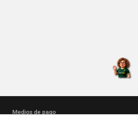
Medios de pago