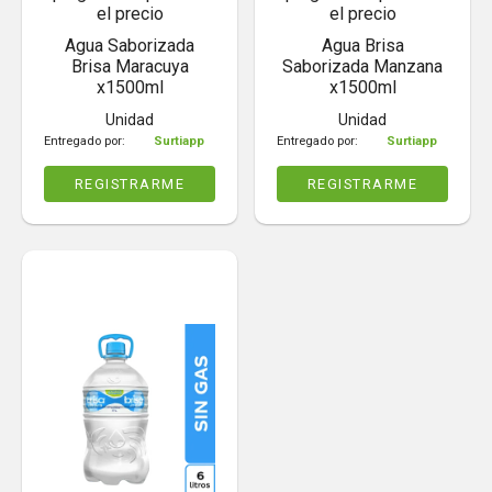
el precio
el precio
Agua Saborizada
Agua Brisa
Brisa Maracuya
Saborizada Manzana
x1500ml
x1500ml
Unidad
Unidad
Entregado por:
Surtiapp
Entregado por:
Surtiapp
REGISTRARME
REGISTRARME