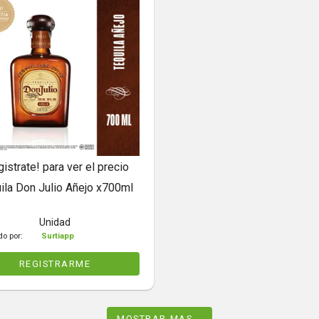
gistrate! para ver el precio
ila Don Julio Añejo x700ml
Unidad
do por:
Surtiapp
REGISTRARME
MOSTRAR MAS...