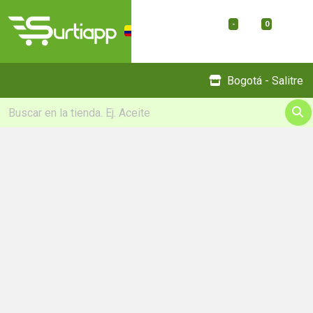
-
0
Menu
Bogotá - Salitre