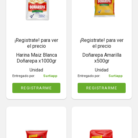
¡Registrate! para ver
¡Registrate! para ver
el precio
el precio
Harina Maiz Blanca
Doñarepa Amarilla
Doñarepa x1000gr
x500gr
Unidad
Unidad
Entregado por:
Surtiapp
Entregado por:
Surtiapp
REGISTRARME
REGISTRARME