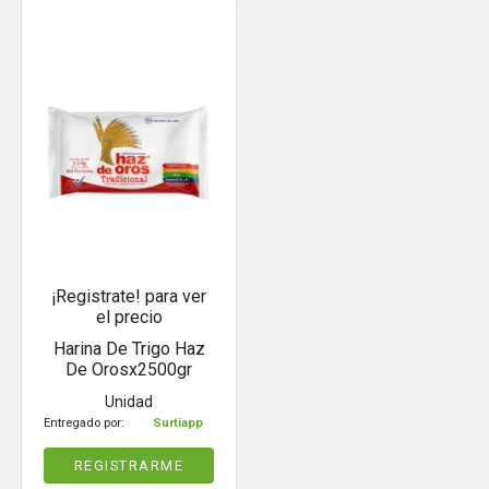
¡Registrate! para ver
el precio
Harina De Trigo Haz
De Orosx2500gr
Unidad
Entregado por:
Surtiapp
REGISTRARME