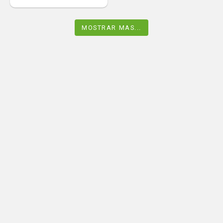
MOSTRAR MAS...